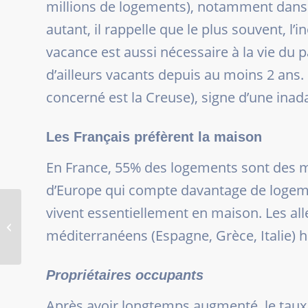
millions de logements), notamment dans
autant, il rappelle que le plus souvent, l
vacance est aussi nécessaire à la vie du 
d’ailleurs vacants depuis au moins 2 ans
concerné est la Creuse), signe d’une inad
Les Français préfèrent la maison
En France, 55% des logements sont des ma
d’Europe qui compte davantage de logement
RÉDUCTION D’IMPÔT
vivent essentiellement en maison. Les al
PINEL : ATTENTION À
méditerranéens (Espagne, Grèce, Italie) 
BIEN REMPLIR SA
DÉCLARATION !
Propriétaires occupants
Après avoir longtemps augmenté, le taux