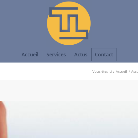
Accueil
Services
Actus
Contact
Vous êtes ici :
Accueil
/
Assu