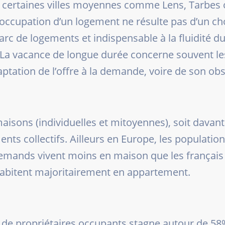
 certaines villes moyennes comme Lens, Tarbes 
’inoccupation d’un logement ne résulte pas d’un ch
parc de logements et indispensable à la fluidité
. La vacance de longue durée concerne souvent le
aptation de l’offre à la demande, voire de son ob
isons (individuelles et mitoyennes), soit davan
s collectifs. Ailleurs en Europe, les population
lemands vivent moins en maison que les français 
habitent majoritairement en appartement.
 de propriétaires occupants stagne autour de 58