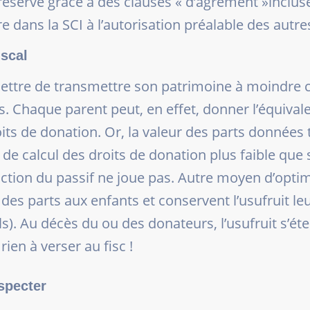
préservé grâce à des clauses « d’agrément »inclus
dans la SCI à l’autorisation préalable des autre
iscal
ettre de transmettre son patrimoine à moindre co
s. Chaque parent peut, en effet, donner l’équiva
roits de donation. Or, la valeur des parts données
de calcul des droits de donation plus faible que si 
tion du passif ne joue pas. Autre moyen d’optimi
s parts aux enfants et conservent l’usufruit leur 
ls). Au décès du ou des donateurs, l’usufruit s’ét
ien à verser au fisc !
specter