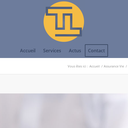
Accueil
Services
Actus
Contact
Vous êtes ici :
Accueil
/
Assurance Vie
/