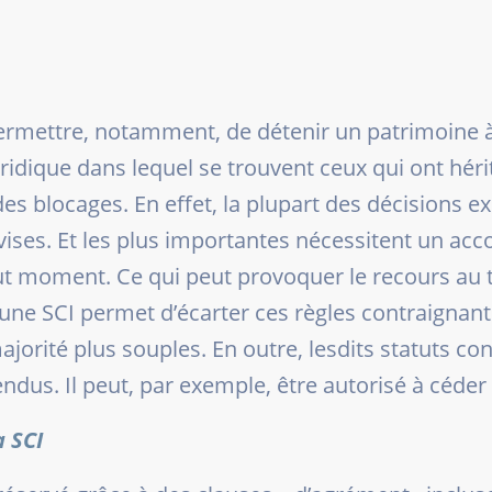
 permettre, notamment, de détenir un patrimoine
e juridique dans lequel se trouvent ceux qui ont hé
es blocages. En effet, la plupart des décisions ex
ivises. Et les plus importantes nécessitent un ac
ut moment. Ce qui peut provoquer le recours au 
 une SCI permet d’écarter ces règles contraignante
jorité plus souples. En outre, lesdits statuts con
dus. Il peut, par exemple, être autorisé à céder s
a SCI