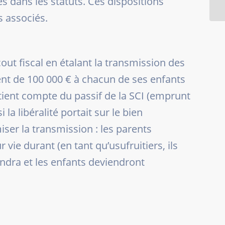
es dans les statuts. Ces dispositions
s associés.
ut fiscal en étalant la transmission des
lent de 100 000 € à chacun de ses enfants
 tient compte du passif de la SCI (emprunt
la libéralité portait sur le bien
ser la transmission : les parents
vie durant (en tant qu’usufruitiers, ils
endra et les enfants deviendront