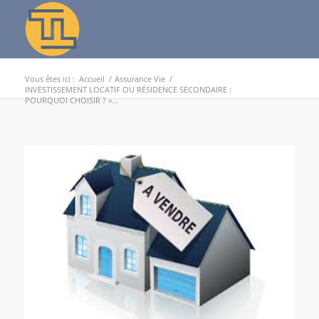
Vous êtes ici :
Accueil
/
Assurance Vie
/
INVESTISSEMENT LOCATIF OU RÉSIDENCE SECONDAIRE :
POURQUOI CHOISIR ? »...