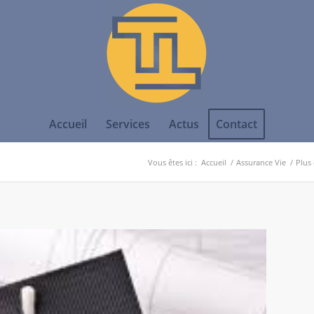
Accueil
Services
Actus
Contact
Vous êtes ici :
Accueil
/
Assurance Vie
/
Plus 