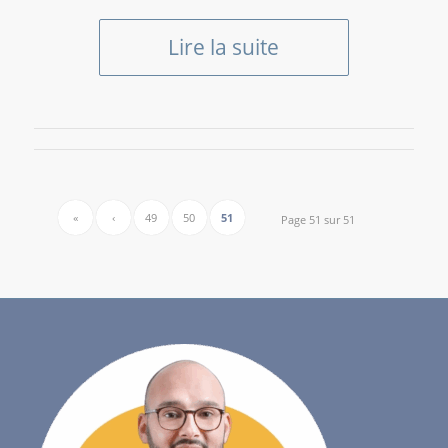
Lire la suite
«
‹
49
50
51
Page 51 sur 51