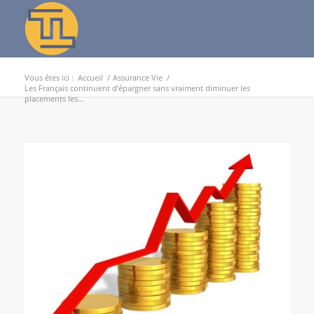
Vous êtes ici :
Accueil
/
Assurance Vie
/
Les Français continuent d’épargner sans vraiment diminuer les
placements les...