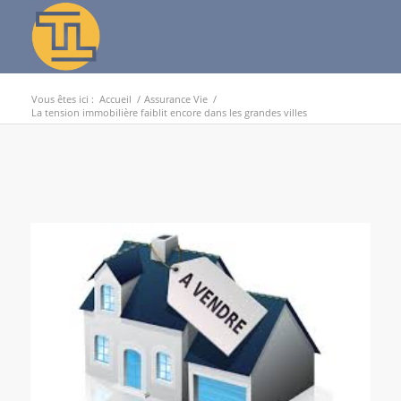
Vous êtes ici :
Accueil
/
Assurance Vie
/
La tension immobilière faiblit encore dans les grandes villes