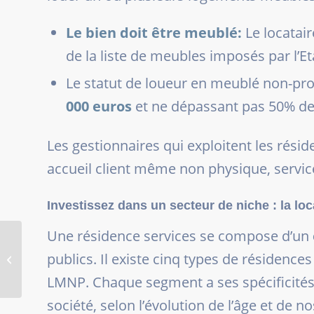
Le bien doit être meublé:
Le locatair
de la liste de meubles imposés par l’Et
Le statut de loueur en meublé non-prof
000 euros
et ne dépassant pas 50% des
Les gestionnaires qui exploitent les rési
accueil client même non physique, servic
Investissez dans un secteur de niche : la l
Une résidence services se compose d’un
L’ATTRAIT DES VILLES
MOYENNES OUVRE DE
publics. Il existe cinq types de résidence
NOUVELLES
LMNP. Chaque segment a ses spécificité
PERSPECTIVES À
L’INVESTISSEMENT...
société, selon l’évolution de l’âge et de 