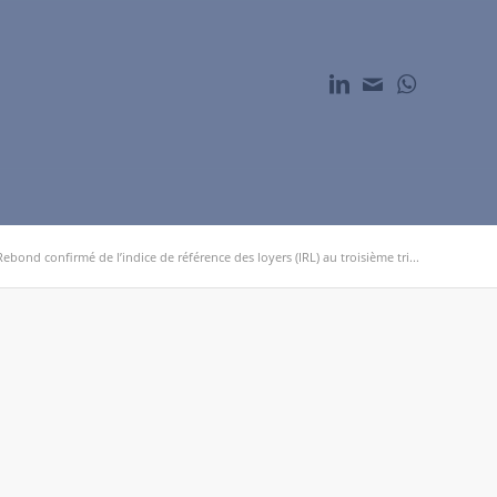
Rebond confirmé de l’indice de référence des loyers (IRL) au troisième tri...