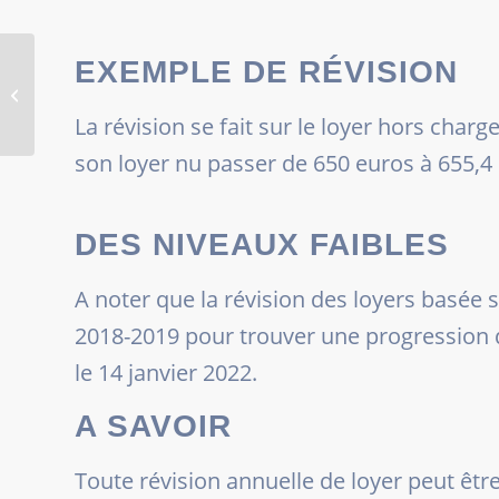
Le futur Pinel+
EXEMPLE DE RÉVISION
maintient – sous
conditions – le taux
La révision se fait sur le loyer hors cha
plein de réduction...
son loyer nu passer de 650 euros à 655,4 
DES NIVEAUX FAIBLES
A noter que la révision des loyers basée su
2018-2019 pour trouver une progression q
le 14 janvier 2022.
A SAVOIR
Toute révision annuelle de loyer peut être