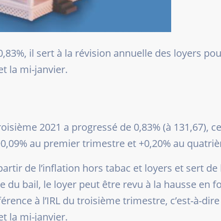
0,83%, il sert à la révision annuelle des loyers po
t la mi-janvier.
 troisième 2021 a progressé de 0,83% (à 131,67),
0,09% au premier trimestre et +0,20% au quatriè
partir de l’inflation hors tabac et loyers et sert d
u bail, le loyer peut être revu à la hausse en fo
érence à l’IRL du troisième trimestre, c’est-à-dire
t la mi-janvier.