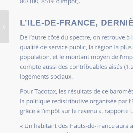
86/100, 851€ d’impôt).
L’ILE-DE-FRANCE, DERN
NOUVEAUX RECORDS HISTORIQUES
POUR LES PRIX DE L’IMMOBILIER
De l’autre côté du spectre, on retrouve à 
qualité de service public, la région la pl
population, et le montant moyen de l’impôt
compte aussi des contribuables aisés (1.2
logements sociaux.
Pour Tacotax, les résultats de ce baromètr
la politique redistributive organisée par l
grâce à l’impôt sur le revenu
», rapporte
L
«
Un habitant des Hauts-de-France aura ai