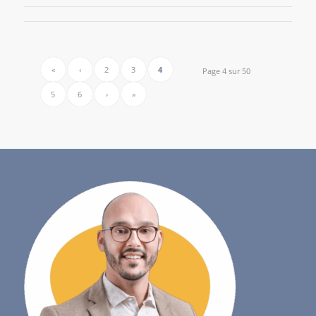
«
‹
2
3
4
Page 4 sur 50
5
6
›
»