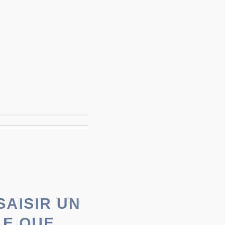
S
AISIR UN
LE QUE