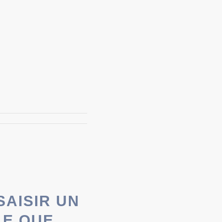
S
AISIR UN
LE QUE